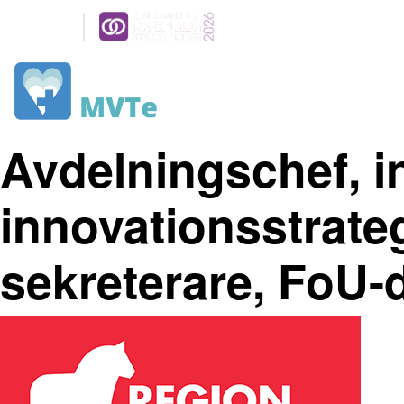
Arrangeres
parallelt
6-7 MAI 2026
NOVA SPEKTRUM
LILLESTRØM
Avdelningschef, i
innovationsstrate
sekreterare, FoU-d