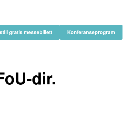
Våre
partnere
till gratis messebillett
Konferanseprogram
FoU-dir.