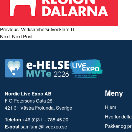
Previous:
Verksamhetsutvecklare IT
Next:
Next Post
Meny
Nordic Live Expo AB
F O Petersons Gata 28,
Hjem
421 31 Västra Frölunda, Sverige
Hvorfor delta
Telefon
+46 (0)31 – 788 45 20
Pakker og pr
E-post
samfunn@liveexpo.se