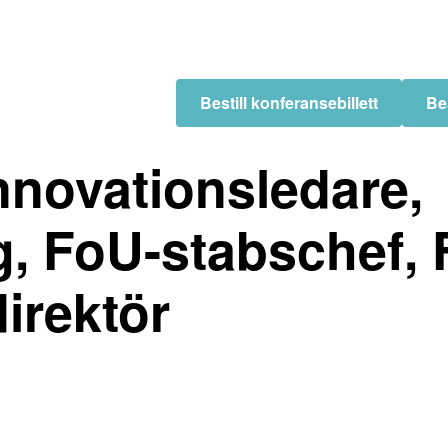
Bestill konferansebillett
Bes
nnovationsledare,
g, FoU-stabschef, 
irektör