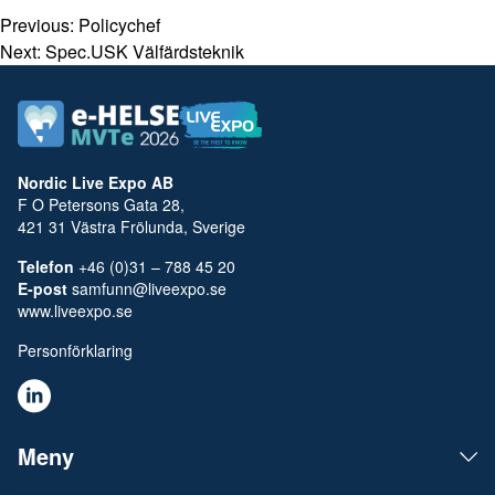
Previous:
Policychef
Next:
Spec.USK Välfärdsteknik
Nordic Live Expo AB
F O Petersons Gata 28,
421 31 Västra Frölunda, Sverige
Telefon
+46 (0)31 – 788 45 20
E-post
samfunn@liveexpo.se
www.liveexpo.se
Personförklaring
Meny