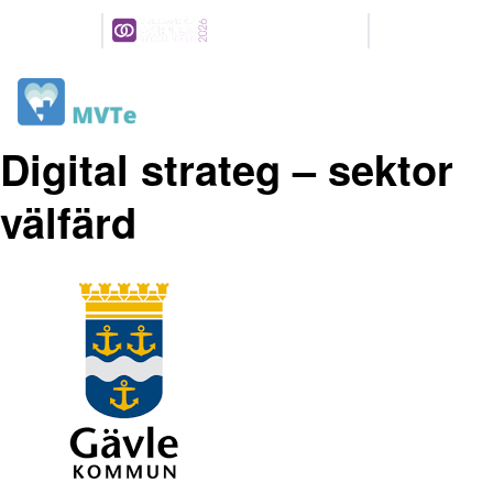
Arrangeres
Våre
parallelt
partnere
6-7 MAI 2026
NOVA SPEKTRUM
LILLESTRØM
Digital strateg – sektor
välfärd