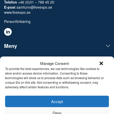
Telefon
+46 (0)31 – 788 45 20
E-post
samfunn@liveexpo.se
www.liveexpo.se
Personförklaring
Meny
Åpningstider
Manage Consent
To provide the best experiences, we use technologies like cookies to
store and/or access device information. Consenting to these
Live Expo arrangerer messer, møter, konferanser og
technologies will allow us to process data such as browsing behavior or
arrangementer på det skandinaviske markedet. Hovedkontoret
unique IDs on this site. Not consenting or withdrawing consent, may
ligger i Göteborg. Vi matcher mennesker og bedrifter for å
adversely affect certain features and functions.
gjøre forretninger, nettverke og inspirere hverandre. Live Expo
er startet av Sveriges mest erfarne entreprenører innen
Accept
messer og arrangementer, som har lansert over hundre nye
messer hvorav flere nå er ledende innenfor sine respektive
Deny
bransjer. Med et innhold fullt av inspirasjon, utvikling og