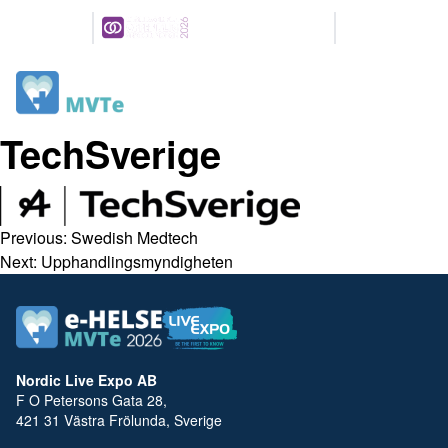
Arrangeres
Våre
parallelt
partnere
6-7 MAI 2026
NOVA SPEKTRUM
LILLESTRØM
TechSverige
Previous:
Swedish Medtech
Next:
Upphandlingsmyndigheten
Nordic Live Expo AB
F O Petersons Gata 28,
421 31 Västra Frölunda, Sverige